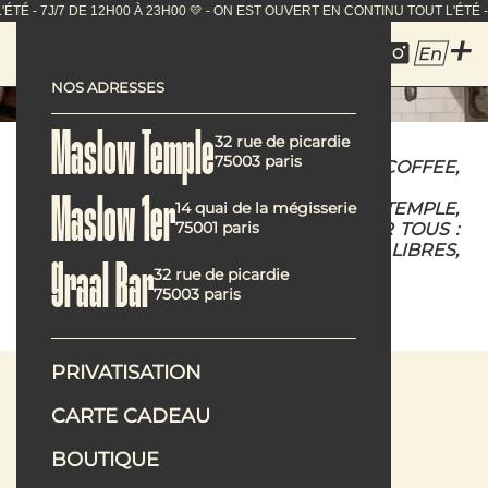
ONTINU TOUT L'ÉTÉ - 7J/7 DE 12H00 À 23H00 💛 - ON EST
En
NOS ADRESSES
Maslow Temple
32 rue de picardie
75003 paris
GOOD FOOD, NICE DRINKS, BEST COFFEE,
POSITIVE VIBES, LOW IMPACT.
CHEZ MASLOW 1ER OU MASLOW TEMPLE,
Maslow 1er
14 quai de la mégisserie
75001 paris
NOUS PROPOSONS UNE CUISINE POUR TOUS :
DES PETITES ASSIETTES À PARTAGER, LIBRES,
CRÉATIVES, SANS FRONTIÈRES.
Graal Bar
32 rue de picardie
75003 paris
PRIVATISATION
CARTE CADEAU
Nos adresses
BOUTIQUE