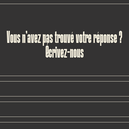
uvera facilement de la place pour la poussette, et nous avons
s rencontrent toujours un franc succès auprès des petits go
Vous n’avez pas trouvé votre réponse ?
Écrivez-nous