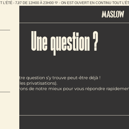
J/7 DE 12H00 À 23H00 💛 - ON EST OUVERT EN CONTINU TO
Une question ?
onse à votre question s’y trouve peut-être déjà !
uf pour les privatisations).
cter. Nous ferons de notre mieux pour vous répondre rapideme