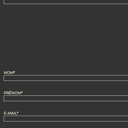
Chez Maslow, les familles sont les bienvenues ! On vous tro
ne proposons pas de menu enfant, mais certaines assiette
NOM*
PRÉNOM*
E-MAIL*