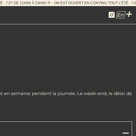
UT L'ÉTÉ - 7J/7 DE 12H00 À 23H00 💛 - ON EST OUVERT E
En
nt en semaine pendant la journée. Le week-end, le délai de