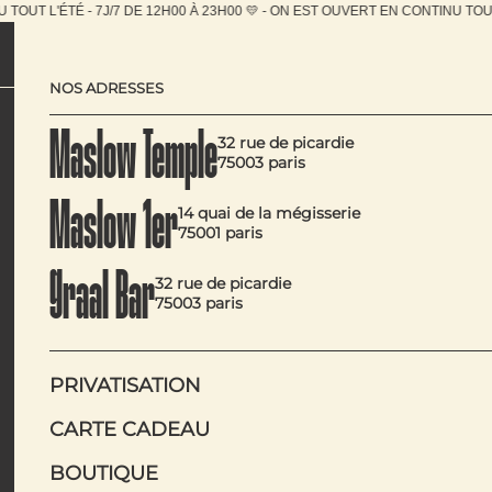
 À 23H00 💛 - ON EST OUVERT EN CONTINU TOUT L'ÉTÉ - 7
NOS ADRESSES
Maslow Temple
32 rue de picardie
75003 paris
Maslow 1er
14 quai de la mégisserie
75001 paris
Graal Bar
32 rue de picardie
Avant de nous écrire, jetez un coup d’œil ci-dessous, la rép
75003 paris
Pour les réservations, nous ne les prenons pas par e-mail (sa
Si vous ne trouvez pas l’info, n’hésitez pas à nous conta
réponse peut être un peu plus long.
PRIVATISATION
CARTE CADEAU
BOUTIQUE
RÉSERVER UNE TABLE