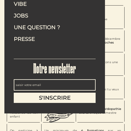
VIBE
Un effort pour un
JOBS
Des
évolutions
minimum de
rapides
en interne
coupures
UNE QUESTION ?
PRESSE
Le 24 décembre, 25 décembre et le 31 décembre
on ferme pour que tu
profites de tes proches
Une semaine de
4 jours
Une
prime
de cooptation si nous recrutons une
Notre newsletter
(sauf pour les
personne de ton entourage
responsables)
Le jour de ton
25% de réduction
sur ta table
anniversaire
chez Maslow ou Fellows pour inviter qui tu veux
offert
en bonus
100€ de prime
pour la
1 séance d’
ostéopathie
naissance de ton
offerte
chaque trimestre
enfant
On participe à
Un minimum de
4 formations
par an