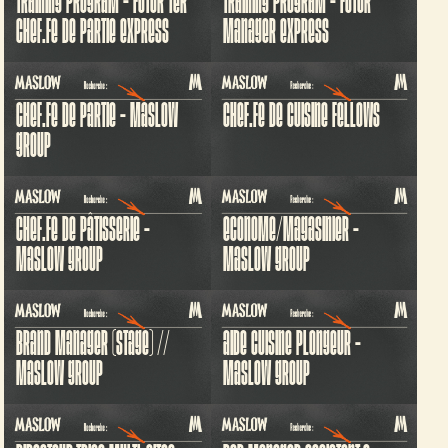
TRAINING PROGRAM - FUTUR 1ER
TRAINING PROGRAM - FUTUR
CHEF.FE DE PARTIE EXPRESS
MANAGER EXPRESS
CHEF.FE DE PARTIE - MASLOW
CHEF.FE DE CUISINE FELLOWS
GROUP
CHEF.FE DE PÂTISSERIE -
ECONOME/MAGASINIER -
MASLOW GROUP
MASLOW GROUP
BRAND MANAGER (STAGE) //
AIDE CUISINE PLONGEUR -
MASLOW GROUP
MASLOW GROUP