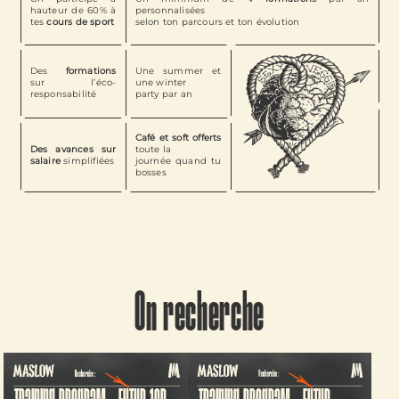
hauteur de 60% à
personnalisées
tes
cours de sport
selon ton parcours et ton évolution
Des
formations
Une summer et
sur l’éco-
une winter
responsabilité
party par an
Café et soft offerts
Des avances sur
toute la
salaire
simplifiées
journée quand tu
bosses
On recherche