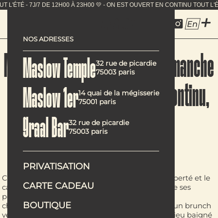
N CONTINU TOUT L'ÉTÉ - 7J/7 DE 12H00 À 23H00 💛 - ON 
En
NOS ADRESSES
Maslow Temple : brunch du dimanche
Maslow Temple
32 rue de picardie
75003 paris
et cuisine végétarienne en continu,
Maslow 1er
14 quai de la mégisserie
75001 paris
de midi à 23h
Graal Bar
32 rue de picardie
75003 paris
PRIVATISATION
Chez
Maslow Temple
, on vient pour
le goût, la liberté et le
CARTE CADEAU
cadre
. Toute la semaine, le restaurant vous ouvre ses
portes
de 12h à 23h
, sans aucune pause. Et
BOUTIQUE
chaque
dimanche
, c’est l’occasion de découvrir un
brunch
végétarien maison
, servi
de 11h15 à 16h
dans un lieu baigné