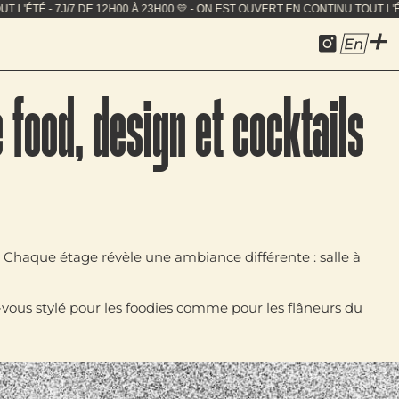
CONTINU TOUT L'ÉTÉ - 7J/7 DE 12H00 À 23H00 💛 - ON ES
En
 food, design et cocktails
. Chaque étage révèle une ambiance différente : salle à
-vous stylé
pour les foodies comme pour les flâneurs du