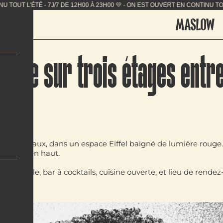
 L'ÉTÉ - 7J/7 DE 12H00 À 23H00 💛 - ON EST OUVERT EN 
e vie sur trois étages entre
culinaire
trois niveaux
, dans un espace Eiffel baigné de lumière rouge
hé tout en haut.
de table, bar à cocktails, cuisine ouverte, et
lieu de rendez