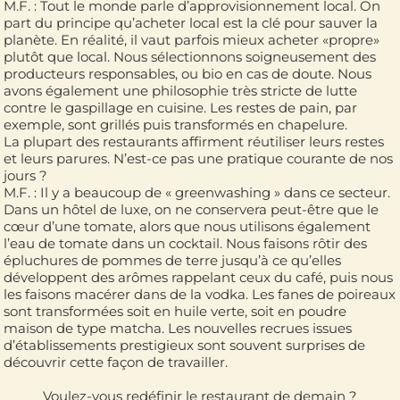
M.F. : Tout le monde parle d’approvisionnement local. On
part du principe qu’acheter local est la clé pour sauver la
planète. En réalité, il vaut parfois mieux acheter «propre»
plutôt que local. Nous sélectionnons soigneusement des
producteurs responsables, ou bio en cas de doute. Nous
avons également une philosophie très stricte de lutte
contre le gaspillage en cuisine. Les restes de pain, par
exemple, sont grillés puis transformés en chapelure.
La plupart des restaurants affirment réutiliser leurs restes
et leurs parures. N’est-ce pas une pratique courante de nos
jours ?
M.F. : Il y a beaucoup de « greenwashing » dans ce secteur.
Dans un hôtel de luxe, on ne conservera peut-être que le
cœur d’une tomate, alors que nous utilisons également
l’eau de tomate dans un cocktail. Nous faisons rôtir des
épluchures de pommes de terre jusqu’à ce qu’elles
développent des arômes rappelant ceux du café, puis nous
les faisons macérer dans de la vodka. Les fanes de poireaux
sont transformées soit en huile verte, soit en poudre
maison de type matcha. Les nouvelles recrues issues
d’établissements prestigieux sont souvent surprises de
découvrir cette façon de travailler.
Voulez-vous redéfinir le restaurant de demain ?