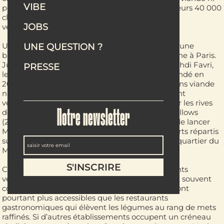
VIBE
poisson à Paris en seulement deux ans. Parmi leurs 40 000
clients mensuels, la grande majorité n’est pas
JOBS
végétarienne.
Un trio déterminé est sur le point de remporter une
UNE QUESTION ?
bataille décisive pour la restauration végétarienne à Paris.
Julia Chican Vernin, Marine Ricklin et le chef Mehdi Favri,
PRESSE
les trois associés à l’origine du Maslow Group, fondé en
2022, ont bâti un petit empire de restaurants sans viande
ni poisson. Après Maslow, le plus grand restaurant
végétarien de France, qui a ouvert ses portes sur les rives
de la Seine en 2023, et le restaurant de pâtes Fellows
Notre newsletter
(2024), près de la Gare de l’Est, le groupe vient de lancer
Maslow Temple, un établissement de 140 couverts répartis
sur trois étages avec une terrasse, situé dans le quartier du
Marais.
Ces établissements se distinguent des restaurants
végétariens familiaux qui existaient auparavant, souvent
conçus sous l’angle de l’alimentation saine. Ils sont
pourtant plus accessibles que les restaurants
gastronomiques qui élèvent les légumes au rang de mets
raffinés. Si d’autres établissements occupent un créneau