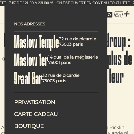
TINU TOUT L'ÉTÉ - 7J/7 DE 12H00 À 23H00 💛 - ON EST O
En
NOS ADRESSES
Mehdi Favri, chef de Maslow Group :
Maslow Temple
32 rue de picardie
75003 paris
« Notre mission est d’aider le plus de
Maslow 1er
14 quai de la mégisserie
75001 paris
gens possible à végétaliser leur
Graal Bar
32 rue de picardie
75003 paris
alimentation »
PRIVATISATION
CARTE CADEAU
BOUTIQUE
Avec ses associées Julia Chican Vernin et Marine Ricklin,
cet entrepreneur a ouvert trois restaurants sans viande ni