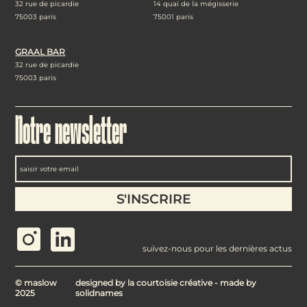
32 rue de picardie
14 quai de la mégisserie
75003 paris
75001 paris
GRAAL BAR
32 rue de picardie
75003 paris
Notre newsletter
suivez-nous pour les dernières actus
© maslow
designed by
la courtoisie créative
- made by
2025
solidnames