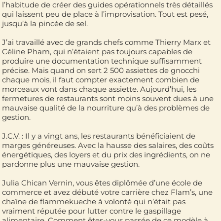
l’habitude de créer des guides opérationnels très détaillés
qui laissent peu de place à l’improvisation. Tout est pesé,
jusqu’à la pincée de sel.
J’ai travaillé avec de grands chefs comme Thierry Marx et
Céline Pham, qui n’étaient pas toujours capables de
produire une documentation technique suffisamment
précise. Mais quand on sert 2 500 assiettes de gnocchi
chaque mois, il faut compter exactement combien de
morceaux vont dans chaque assiette. Aujourd’hui, les
fermetures de restaurants sont moins souvent dues à une
mauvaise qualité de la nourriture qu’à des problèmes de
gestion.
J.C.V. : Il y a vingt ans, les restaurants bénéficiaient de
marges généreuses. Avec la hausse des salaires, des coûts
énergétiques, des loyers et du prix des ingrédients, on ne
pardonne plus une mauvaise gestion.
Julia Chican Vernin, vous êtes diplômée d’une école de
commerce et avez débuté votre carrière chez Flam’s, une
chaîne de flammekueche à volonté qui n’était pas
vraiment réputée pour lutter contre le gaspillage
alimentaire. Comment êtes-vous passée de ce modèle à