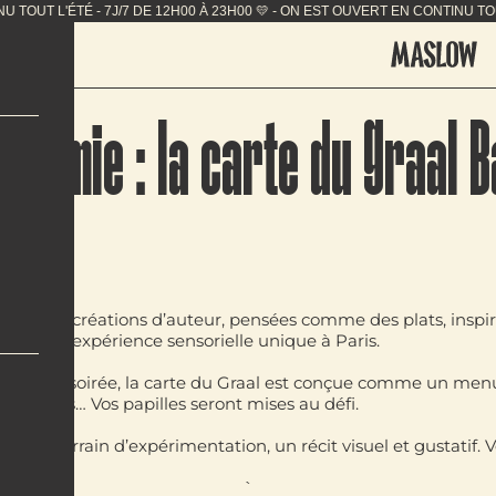
 L'ÉTÉ - 7J/7 DE 12H00 À 23H00 💛 - ON EST OUVERT EN 
onomie : la carte du Graal B
de
 parle de
créations d’auteur
, pensées comme des plats, inspi
offre une
expérience sensorielle unique à Paris
.
ment en soirée, la carte du Graal est conçue comme un menu
émulsions… Vos papilles seront mises au défi.
 est un
terrain d’expérimentation
, un récit visuel et gustat
`