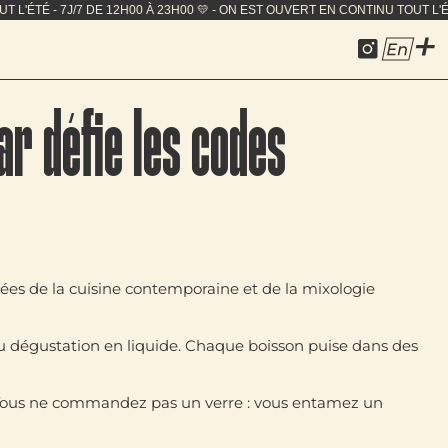
CONTINU TOUT L'ÉTÉ - 7J/7 DE 12H00 À 23H00 💛 - ON EST
En
ar défie les codes
rées de la cuisine contemporaine et de la mixologie
 dégustation en liquide. Chaque boisson puise dans des
if. Vous ne commandez pas un verre : vous entamez un