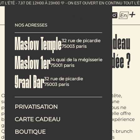
N CONTINU TOUT L'ÉTÉ - 7J/7 DE 12H00 À 23H00 💛 - ON 
En
NOS ADRESSES
Pourquoi offrir une carte cadeau
Maslow Temple
32 rue de picardie
75003 paris
Maslow est une excellente idée ?
Maslow 1er
14 quai de la mégisserie
75001 paris
Graal Bar
32 rue de picardie
75003 paris
Offrir un cadeau peut parfois être un vrai casse-tête,
surtout lorsque vous voulez surprendre et ravir une
PRIVATISATION
personne chère. Avec la carte cadeau Maslow, vous ne
pouvez pas vous tromper. Pourquoi ? Parce qu’elle offre
CARTE CADEAU
bien plus qu’un simple objet : elle promet une expérience
gastronomique unique.
Que ce soit pour un déjeuner entre collègues, un brunch
BOUTIQUE
dominical en famille ou un dîner romantique, les