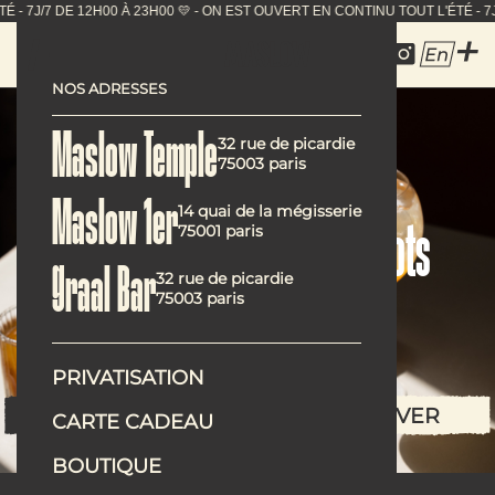
U TOUT L'ÉTÉ - 7J/7 DE 12H00 À 23H00 💛 - ON EST OUVE
En
NOS ADRESSES
Maslow Temple
32 rue de picardie
75003 paris
Phrase qui explique
Maslow 1er
14 quai de la mégisserie
75001 paris
le concept en quelques mots
Graal Bar
32 rue de picardie
75003 paris
pas plus hein !
PRIVATISATION
LA CARTE
RÉSERVER
CARTE CADEAU
BOUTIQUE