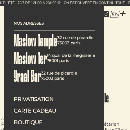
N CONTINU TOUT L'ÉTÉ - 7J/7 DE 12H00 À 23H00 💛 - ON 
En
NOS ADRESSES
Veggie is sexy
Maslow Temple
32 rue de picardie
75003 paris
Maslow 1er
14 quai de la mégisserie
75001 paris
Graal Bar
32 rue de picardie
75003 paris
Maslow nous change du tradiveggie
PRIVATISATION
CARTE CADEAU
ELLE
. Par Sabine Roche.
Article publié dans
BOUTIQUE
Pas de quinoa ni de tofu dans ce restaurant végétarien
d’un genre nouveau. Monté par trois ex de chez FoodChéri,