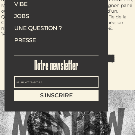
VIBE
Maslow nous change du tradiveggie. Le champignon pané
ou le carpaccio de chou-rave en blufferont plus d’un.
JOBS
Quant à la terrasse de 70 couverts donnant sur l’île de la
Cité, avec le soleil qui tourne au cours de la journée, on
UNE QUESTION ?
n’en demandait pas tant ! Assiettes de 4,50 à 12 €.
14, quai de la Mégisserie (1r). maslow-group.com
PRESSE
ARTICLE PUBLIÉ DANS ELLE
Notre newsletter